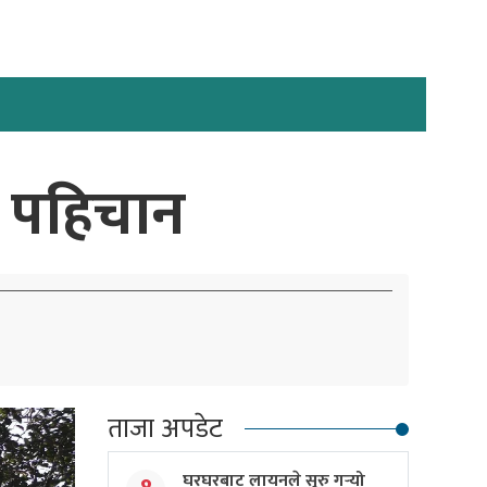
र’ पहिचान
ताजा अपडेट
घरघरबाट लायनले सुरु गर्‍यो