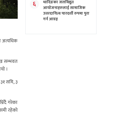
धादिङका जलविद्युत
६
आयाेजनाहरुलाई सामाजिक
उत्तरदायित्व पारदर्शी रुपमा पुरा
गर्न आग्रह
वा अत्यधिक
रुख सम्भवत
याे ।
 ३१ समि, ३
िँदै गरेका
समी रहेको