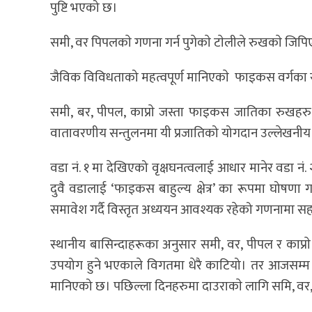
पुष्टि भएको छ।
समी, वर पिपलकाे गणना गर्न पुगेकाे टाेलीले रुखकाे जिप
जैविक विविधताको महत्वपूर्ण मानिएकाे फाइकस वर्गका रुख
समी, बर, पीपल, काप्राे जस्ता फाइकस जातिका रुखहरु वन
वातावरणीय सन्तुलनमा यी प्रजातिको योगदान उल्लेखनी
वडा नं. १ मा देखिएको वृक्षघनत्वलाई आधार मानेर वडा 
दुवै वडालाई ‘फाइकस बाहुल्य क्षेत्र’ का रूपमा घोषणा ग
समावेश गर्दै विस्तृत अध्ययन आवश्यक रहेको गणनामा सह
स्थानीय बासिन्दाहरूका अनुसार समी, वर, पीपल र काप्र
उपयोग हुने भएकाले विगतमा धेरै काटियो। तर आजसम्म पन
मानिएको छ। पछिल्ला दिनहरुमा दाउराकाे लागि समि, वर, 