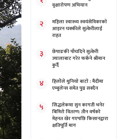
१
वृक्षारोपण अभियान
महिला स्वास्थ्य स्वयंसेविकाकाे
२
आइरन चक्कीले सुत्केरीलाई
राहत
छेपाङकी पाँचदिने सुत्केरी
३
ज्यालाबाट गरेर फर्कने श्रीमान
कुर्दै
हिलाेेले थुनियाे बाटाे : मैदीमा
४
एम्बुलेन्स समेत पुग्न सक्दैन
सिद्धलेकमा सुन कागती भनेर
५
बिमिरो वितरण: तीन वर्षको
मेहनत खेर गएपछि किसानद्वारा
क्षतिपूर्ति माग