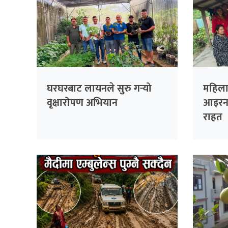
घरघरबाट लायनले सुरु गर्‍यो
महिला 
वृक्षारोपण अभियान
आइरन 
राहत