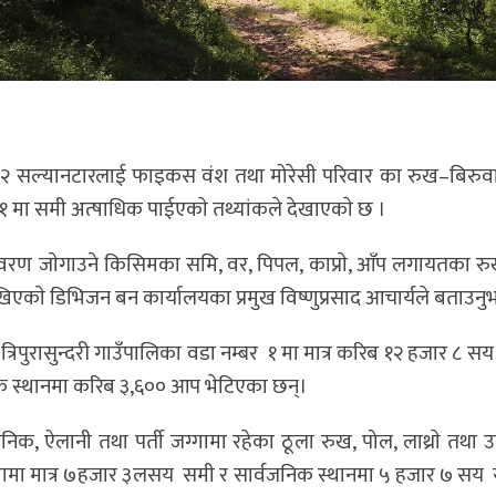
 १ र २ सल्यानटारलाई फाइकस वंश तथा मोरेसी परिवार का रुख–बिरु
 १ मा समी अत्षाधिक पाईएकाे तथ्यांकले देखाएकाे छ ।
पर्यावरण जाेगाउने किसिमका समि, वर, पिपल, काप्राे, आँप लगायतका 
देखिएकाे डिभिजन बन कार्यालयका प्रमुख विष्णुप्रसाद आचार्यले बताउनुभ
रिपुरासुन्दरी गाउँपालिका वडा नम्बर १ मा मात्र करिब १२ हजार ८ सय
निक स्थानमा करिब ३,६०० आप भेटिएका छन्।
, ऐलानी तथा पर्ती जग्गामा रहेका ठूला रुख, पोल, लाथ्राे तथा उम्र
्गामा मात्र ७हजार ३लसय समी र सार्वजनिक स्थानमा ५ हजार ७ सय 