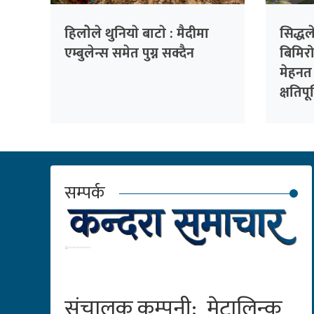
हिलाेेले थुनियाे बाटाे : मैदीमा
सिद्ध
एम्बुलेन्स समेत पुग्न सक्दैन
बिमिर
मेहनत
क्षतिपू
सम्पर्क
संचालक कम्पनी: मेटालिन्क