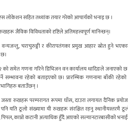
िएस लाेकेशन सहित तथ्यांक तयार गरेकाे आचार्यकाे भनाइ छ ।
हरू जैविक विविधताको दृष्टिले अतिमहत्त्वपूर्ण मानिन्छन्।
्यजन्तु, चराचुरुङ्गी र कीरापतंगका प्रमुख आहार स्रोत हुने भएका
य छ।
नं. २ को समेत गणना गरिने डिभिजन वन कार्यालय धादिङले जनाएको 
र्ने सम्भावना रहेको बताइएको छ। प्रारम्भिक गणनामा बाँकी रहेको ड
भागिहरु बताउँछन् ।
ाे जस्ता रुखहरू परम्परागत रूपमा घाँस, दाउरा लगायत दैनिक प्रय
ि यति ठूलो संख्यामा यी रुखहरू संरक्षित रहनु स्थानीयस्तरमै ठू
पिपल, काप्राे कटानी अत्याधिक हुँदै आएकाे सल्यानटारबासीकाे भनाई