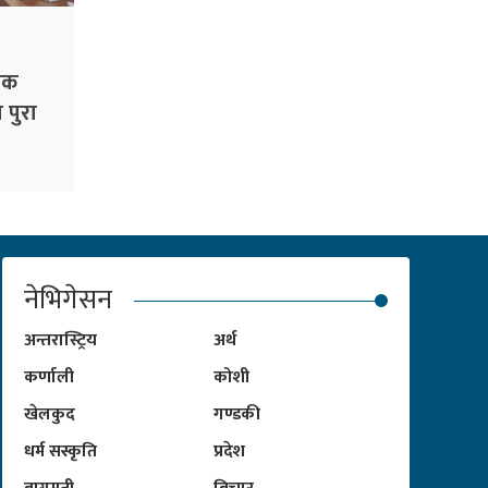
िक
 पुरा
नेभिगेसन
अन्तरास्ट्रिय
अर्थ
कर्णाली
कोशी
खेलकुद
गण्डकी
धर्म सस्कृति
प्रदेश