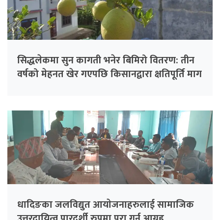
सिद्धलेकमा सुन कागती भनेर बिमिरो वितरण: तीन
वर्षको मेहनत खेर गएपछि किसानद्वारा क्षतिपूर्ति माग
धादिङका जलविद्युत आयाेजनाहरुलाई सामाजिक
उत्तरदायित्व पारदर्शी रुपमा पुरा गर्न आग्रह