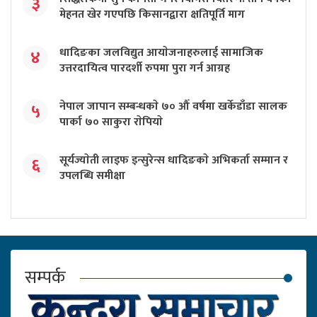
३
मेहनत खेर गएपछि किसानद्वारा क्षतिपूर्ति माग
धादिङका जलविद्युत आयाेजनाहरुलाई सामाजिक
४
उत्तरदायित्व पारदर्शी रुपमा पुरा गर्न आग्रह
नेपाल जापान सम्बन्धकाे ७० औँ वर्षमा खर्केडाँडा सालक
५
पार्का ७० साकुरा राेपियाे
सूर्यज्याेती लाइफ इन्सुरेन्स धादिङकाे अभिकर्ता सम्मान र
६
उपलब्धि समीक्षा
सम्पर्क