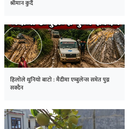
श्रीमान कुर्दै
हिलाेेले थुनियाे बाटाे : मैदीमा एम्बुलेन्स समेत पुग्न
सक्दैन