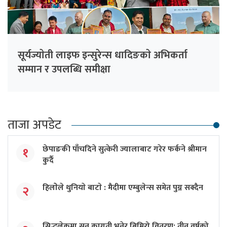
सूर्यज्याेती लाइफ इन्सुरेन्स धादिङकाे अभिकर्ता
सम्मान र उपलब्धि समीक्षा
ताजा अपडेट
छेपाङकी पाँचदिने सुत्केरी ज्यालाबाट गरेर फर्कने श्रीमान
१
कुर्दै
हिलाेेले थुनियाे बाटाे : मैदीमा एम्बुलेन्स समेत पुग्न सक्दैन
२
सिद्धलेकमा सुन कागती भनेर बिमिरो वितरण: तीन वर्षको