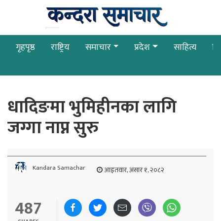
गृहपृष्ठ
राष्ट्रिय
समाचार
प्रदेश
साहित्य
बि
धादिङमा भुमिहीनका लागि
जग्गा नाप्न सुरु
Kandara Samachar
आइतवार, असार १, २०८२
487