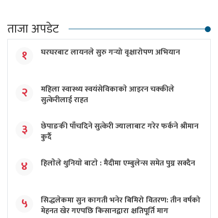
ताजा अपडेट
घरघरबाट लायनले सुरु गर्‍यो वृक्षारोपण अभियान
१
महिला स्वास्थ्य स्वयंसेविकाकाे आइरन चक्कीले
२
सुत्केरीलाई राहत
छेपाङकी पाँचदिने सुत्केरी ज्यालाबाट गरेर फर्कने श्रीमान
३
कुर्दै
हिलाेेले थुनियाे बाटाे : मैदीमा एम्बुलेन्स समेत पुग्न सक्दैन
४
सिद्धलेकमा सुन कागती भनेर बिमिरो वितरण: तीन वर्षको
५
मेहनत खेर गएपछि किसानद्वारा क्षतिपूर्ति माग