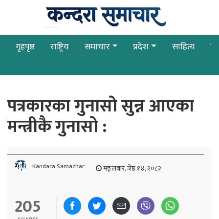
गृहपृष्ठ
राष्ट्रिय
समाचार
प्रदेश
साहित्य
बि
पत्रकारका गुनासाे सुन्न आएका
मन्त्रीकै गुनासाे :
Kandara Samachar
मङ्लबार, जेष्ठ १४, २०८२
205