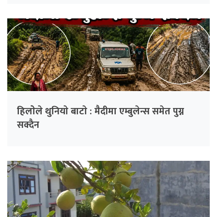
हिलाेेले थुनियाे बाटाे : मैदीमा एम्बुलेन्स समेत पुग्न
सक्दैन