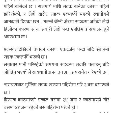
पहिराे खसेकाे छ । राजमार्ग माथि सडक खनेका कारण पहिराे
झरिरहेकाे, र लेदाे खसेर सडक एकतर्फी भएकाे स्थानीयले
जानकारी दिएका छन् । गल्छी बैरेनी क्षेत्रमा सडकमा जमेकाे लेदाे
हिलाेका कारण साना सवारी लेदाे पन्छाएपछिमात्र संचालन हुने
अवस्थामा छ ।
एकसातादेखिकाे वर्षाका कारण एकदर्जन भन्दा बढि स्थानमा
सडक एकतर्फी भएकाे छ ।
लगातार पानी परिरहेकाे समयमा सडकमा सवारि चलाउनु बढि
जाेखिम भएकाेले सावधानी अपनाउन अाग्रह समेत गरिएकाे छ ।
नारायणघाट मुग्लिम सडक खण्डमा पहिरोमा परि २ बस बगाएकाे
छ ।
बिरगंज काठमाण्डौ एन्जल बसमा २४ जना र काठमाण्डौ गौर
बसमा ४१ जना रहेकाे बस पहिराेमा परेकाे हाे ।