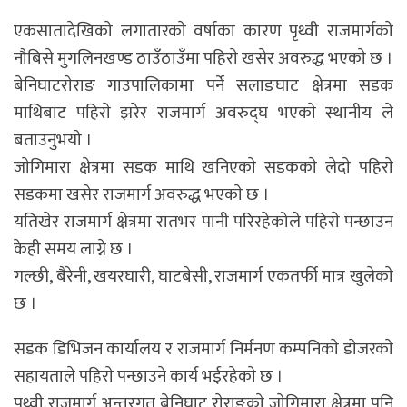
एकसातादेखिकाे लगातारकाे वर्षाका कारण पृथ्वी राजमार्गकाे
नाैबिसे मुगलिनखण्ड ठाउँठाउँमा पहिराे खसेर अवरुद्ध भएकाे छ ।
बेनिघाटराेराङ गाउपालिकामा पर्ने सलाङघाट क्षेत्रमा सडक
माथिबाट पहिराे झरेर राजमार्ग अवरुद्घ भएकाे स्थानीय ले
बताउनुभयाे ।
जाेगिमारा क्षेत्रमा सडक माथि खनिएकाे सडककाे लेदाे पहिराे
सडकमा खसेर राजमार्ग अवरुद्ध भएकाे छ ।
यतिखेर राजमार्ग क्षेत्रमा रातभर पानी परिरहेकोले पहिराे पन्छाउन
केही समय लाग्ने छ ।
गल्छी, बैरेनी, खयरघारी, घाटबेसी, राजमार्ग एकतर्फी मात्र खुलेकाे
छ ।
सडक डिभिजन कार्यालय र राजमार्ग निर्मनण कम्पनिकाे डाेजरकाे
सहायताले पहिराे पन्छाउने कार्य भईरहेकाे छ ।
पृथ्वी राजमार्ग अन्तरगत बेनिघाट राेराङकाे जाेगिमारा क्षेत्रमा पनि