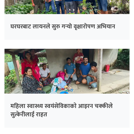
घरघरबाट लायनले सुरु गर्‍यो वृक्षारोपण अभियान
महिला स्वास्थ्य स्वयंसेविकाकाे आइरन चक्कीले
सुत्केरीलाई राहत