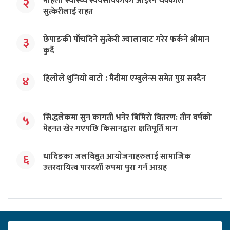
महिला स्वास्थ्य स्वयंसेविकाकाे आइरन चक्कीले
२
सुत्केरीलाई राहत
छेपाङकी पाँचदिने सुत्केरी ज्यालाबाट गरेर फर्कने श्रीमान
३
कुर्दै
हिलाेेले थुनियाे बाटाे : मैदीमा एम्बुलेन्स समेत पुग्न सक्दैन
४
सिद्धलेकमा सुन कागती भनेर बिमिरो वितरण: तीन वर्षको
५
मेहनत खेर गएपछि किसानद्वारा क्षतिपूर्ति माग
धादिङका जलविद्युत आयाेजनाहरुलाई सामाजिक
६
उत्तरदायित्व पारदर्शी रुपमा पुरा गर्न आग्रह