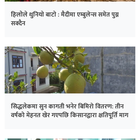
हिलाेेले थुनियाे बाटाे : मैदीमा एम्बुलेन्स समेत पुग्न
सक्दैन
सिद्धलेकमा सुन कागती भनेर बिमिरो वितरण: तीन
वर्षको मेहनत खेर गएपछि किसानद्वारा क्षतिपूर्ति माग