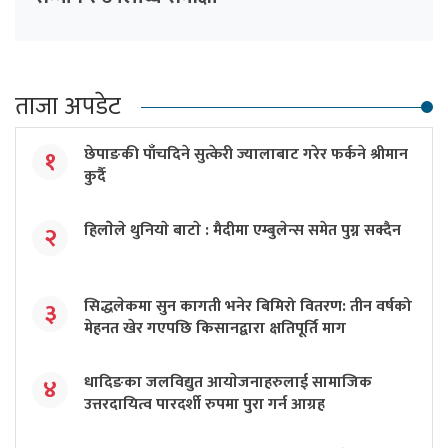
ताजा अपडेट
छेपाङकी पाँचदिने सुत्केरी ज्यालाबाट गरेर फर्कने श्रीमान
१
कुर्दै
हिलाेेले थुनियाे बाटाे : मैदीमा एम्बुलेन्स समेत पुग्न सक्दैन
२
सिद्धलेकमा सुन कागती भनेर बिमिरो वितरण: तीन वर्षको
३
मेहनत खेर गएपछि किसानद्वारा क्षतिपूर्ति माग
धादिङका जलविद्युत आयाेजनाहरुलाई सामाजिक
४
उत्तरदायित्व पारदर्शी रुपमा पुरा गर्न आग्रह