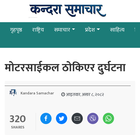
गृहपृष्ठ
राष्ट्रिय
समाचार
प्रदेश
साहित्य
बि
माेटरसाईकल ठाेकिएर दुर्घटना
Kandara Samachar
आइतवार, असार ८, २०८२
320
SHARES