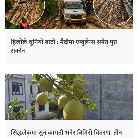
हिलाेेले थुनियाे बाटाे : मैदीमा एम्बुलेन्स समेत पुग्न
सक्दैन
सिद्धलेकमा सुन कागती भनेर बिमिरो वितरण: तीन