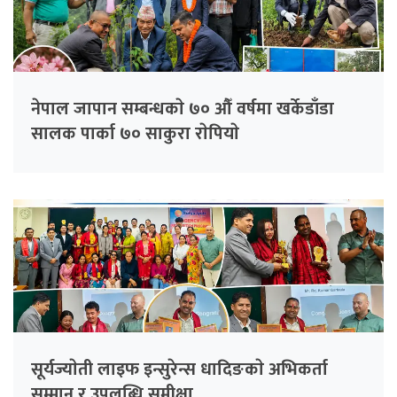
नेपाल जापान सम्बन्धकाे ७० औँ वर्षमा खर्केडाँडा
सालक पार्का ७० साकुरा राेपियाे
सूर्यज्याेती लाइफ इन्सुरेन्स धादिङकाे अभिकर्ता
सम्मान र उपलब्धि समीक्षा