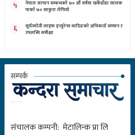
नेपाल जापान सम्बन्धकाे ७० औँ वर्षमा खर्केडाँडा सालक
५
पार्का ७० साकुरा राेपियाे
सूर्यज्याेती लाइफ इन्सुरेन्स धादिङकाे अभिकर्ता सम्मान र
६
उपलब्धि समीक्षा
सम्पर्क
संचालक कम्पनी: मेटालिन्क प्रा लि