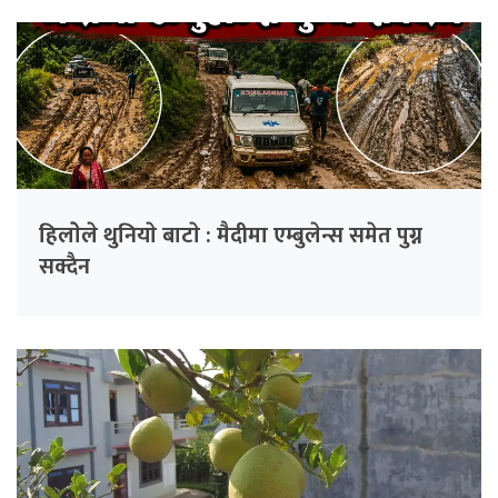
हिलाेेले थुनियाे बाटाे : मैदीमा एम्बुलेन्स समेत पुग्न
सक्दैन