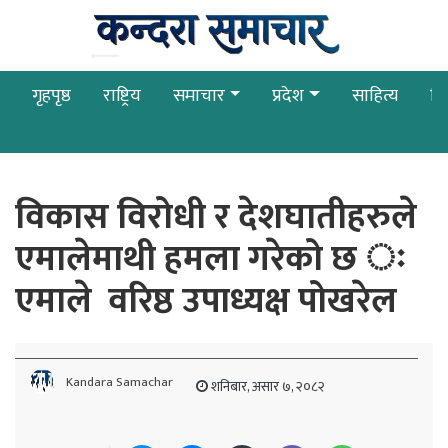
गृहपृष्ठ
राष्ट्रिय
समाचार
प्रदेश
साहित्य
बि
विकास विरोधी र देशघातीहरुले
एमालेमाथी हमला गरेको छ ः
एमाले वरिष्ठ उपाध्यक्ष पोखरेल
Kandara Samachar
शनिबार, असार ७, २०८२