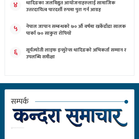
धादिङका जलविद्युत आयाेजनाहरुलाई सामाजिक
४
उत्तरदायित्व पारदर्शी रुपमा पुरा गर्न आग्रह
नेपाल जापान सम्बन्धकाे ७० औँ वर्षमा खर्केडाँडा सालक
५
पार्का ७० साकुरा राेपियाे
सूर्यज्याेती लाइफ इन्सुरेन्स धादिङकाे अभिकर्ता सम्मान र
६
उपलब्धि समीक्षा
सम्पर्क