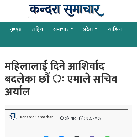
गृहपृष्ठ
राष्ट्रिय
समाचार
प्रदेश
साहित्य
बि
महिलालाई दिने आशिर्वाद
बदलेका छाैँ ः एमाले सचिव
अर्याल
Kandara Samachar
सोमवार, मंसिर १७, २०८१