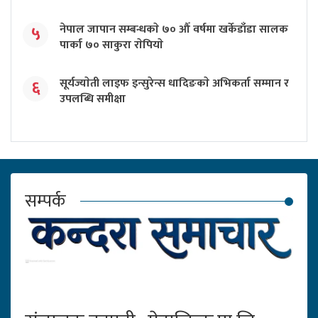
नेपाल जापान सम्बन्धकाे ७० औँ वर्षमा खर्केडाँडा सालक
५
पार्का ७० साकुरा राेपियाे
सूर्यज्याेती लाइफ इन्सुरेन्स धादिङकाे अभिकर्ता सम्मान र
६
उपलब्धि समीक्षा
सम्पर्क