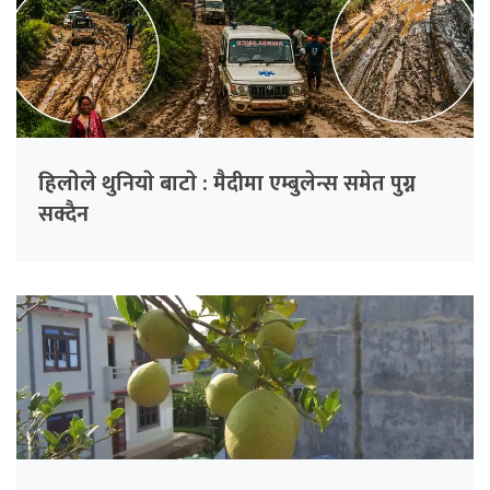
हिलाेेले थुनियाे बाटाे : मैदीमा एम्बुलेन्स समेत पुग्न
सक्दैन