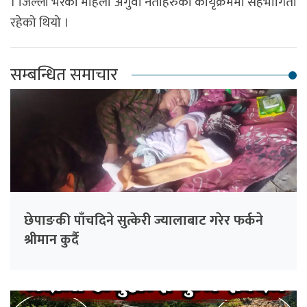
। जिल्ला भरका महिला अगुवा नेताहरुको कायृक्रममा सहभागिता
रहेको थियो ।
सम्बन्धित समाचार
छेपाङकी पाँचदिने सुत्केरी ज्यालाबाट गरेर फर्कने
श्रीमान कुर्दै