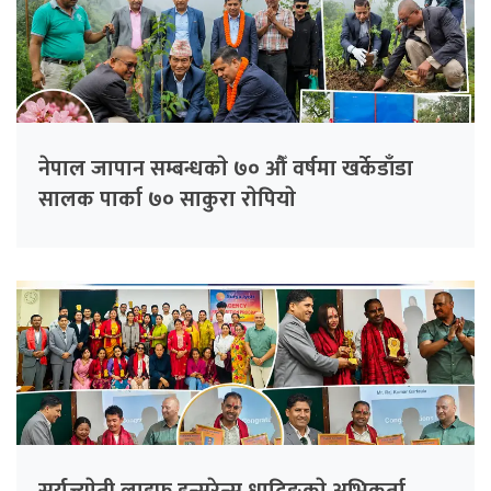
नेपाल जापान सम्बन्धकाे ७० औँ वर्षमा खर्केडाँडा
सालक पार्का ७० साकुरा राेपियाे
सूर्यज्याेती लाइफ इन्सुरेन्स धादिङकाे अभिकर्ता