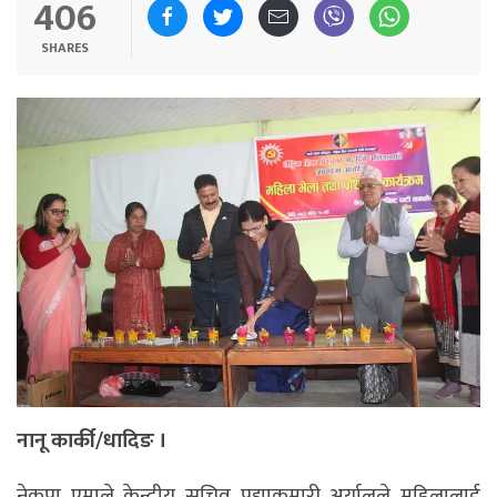
406
SHARES
नानू कार्की/धादिङ ।
नेकपा एमाले केन्द्रीय सचिव पद्माकुमारी अर्यालले महिलालाई