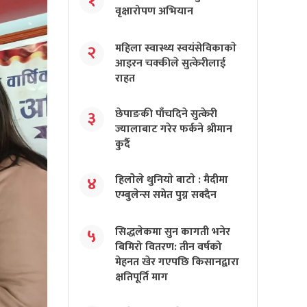
१
वृक्षारोपण अभियान
महिला स्वास्थ्य स्वयंसेविकाकाे
२
आइरन चक्कीले सुत्केरीलाई
राहत
छेपाङकी पाँचदिने सुत्केरी
३
ज्यालाबाट गरेर फर्कने श्रीमान
कुर्दै
हिलाेेले थुनियाे बाटाे : मैदीमा
४
एम्बुलेन्स समेत पुग्न सक्दैन
सिद्धलेकमा सुन कागती भनेर
५
बिमिरो वितरण: तीन वर्षको
मेहनत खेर गएपछि किसानद्वारा
क्षतिपूर्ति माग