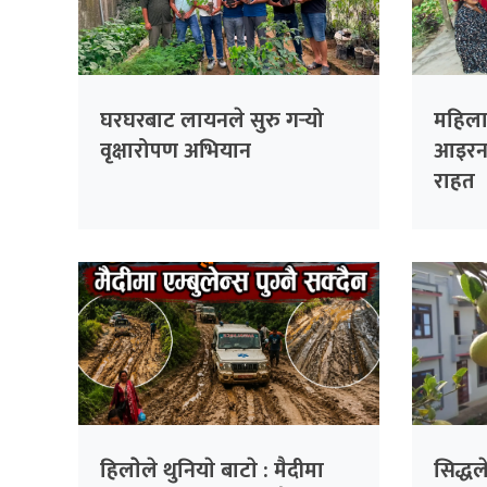
घरघरबाट लायनले सुरु गर्‍यो
महिला 
वृक्षारोपण अभियान
आइरन 
राहत
हिलाेेले थुनियाे बाटाे : मैदीमा
सिद्ध