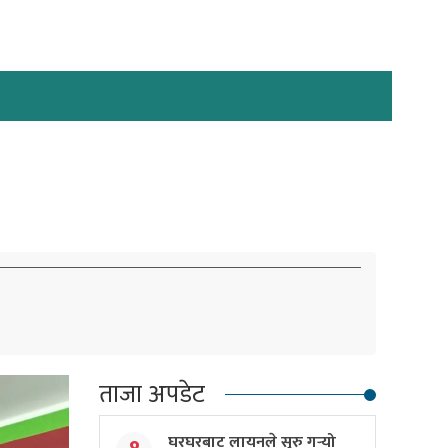
ताजा अपडेट
घरघरबाट लायनले सुरु गर्‍यो