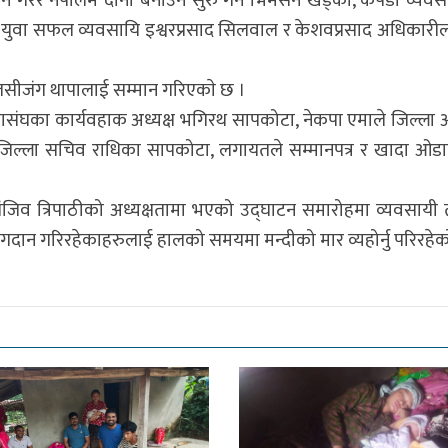
रेर नेपालमै दाना बनाउन सुरु गर्ने भिमसेन खड्का, कपडा व्यवसाय ग
ा युवा सफल व्यवसायि इश्वरप्रसाद सिलवाल र केशवप्रसाद अधिकारी
तुलसीजंग थापालाई सम्मान गरिएकाे छ ।
हासंघका कार्यवहाक अध्यक्ष भगिरथ सापकोटा, नेकपा एमाले जिल्ला अध
ल, जिल्ला सचिव राधिका सापकोटा, लगायतले सम्मानपत्र र खादा ओड
संजिव त्रिपाठीको अध्यक्षतामा भएको उद्घाटन समारोहमा व्यवसायी
 योगदान गरिरहेकाहरुलाई हालको समयमा मन्दीको मार व्यहोर्नु परिरह