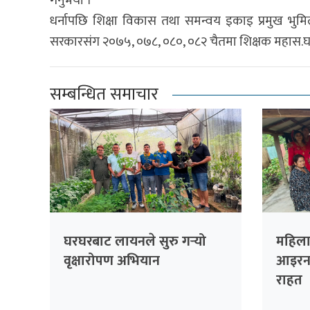
गर्नुभयो ।
धर्नापछि शिक्षा विकास तथा समन्वय इकाइ प्रमुख भुमिल
सरकारसंग २०७५, ०७८, ०८०, ०८२ चैतमा शिक्षक महास.घले 
सम्बन्धित समाचार
घरघरबाट लायनले सुरु गर्‍यो
महिला 
वृक्षारोपण अभियान
आइरन 
राहत