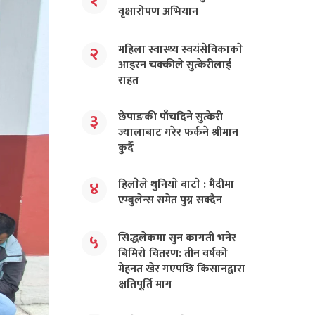
१
वृक्षारोपण अभियान
महिला स्वास्थ्य स्वयंसेविकाकाे
२
आइरन चक्कीले सुत्केरीलाई
राहत
छेपाङकी पाँचदिने सुत्केरी
३
ज्यालाबाट गरेर फर्कने श्रीमान
कुर्दै
हिलाेेले थुनियाे बाटाे : मैदीमा
४
एम्बुलेन्स समेत पुग्न सक्दैन
सिद्धलेकमा सुन कागती भनेर
५
बिमिरो वितरण: तीन वर्षको
मेहनत खेर गएपछि किसानद्वारा
क्षतिपूर्ति माग