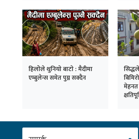
हिलाेेले थुनियाे बाटाे : मैदीमा
सिद्ध
एम्बुलेन्स समेत पुग्न सक्दैन
बिमिर
मेहनत
क्षतिपू