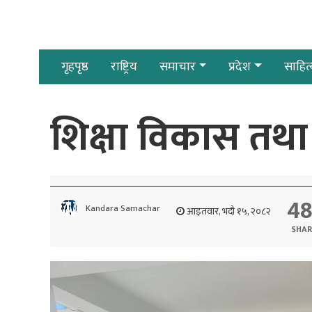
गृहपृष्ठ
राष्ट्रिय
समाचार
प्रदेश
साहित्
शिक्षा विकास तथा
4
Kandara Samachar
आइतवार, भदौ १५, २०८२
SHAR