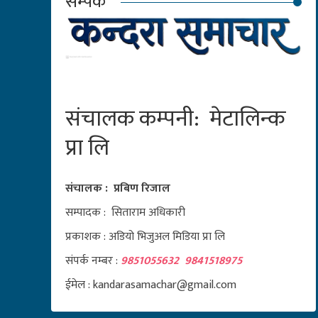
सम्पर्क
संचालक कम्पनी: मेटालिन्क
प्रा लि
संचालक : प्रबिण रिजाल
सम्पादक : सिताराम अधिकारी
प्रकाशक : अडियो भिजुअल मिडिया प्रा लि
संपर्क नम्बर :
9851055632 9841518975
ईमेल : kandarasamachar@gmail.com