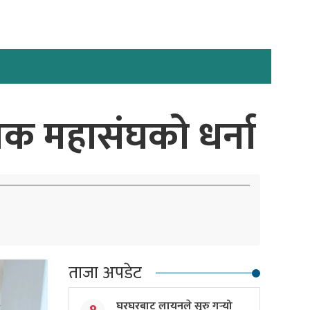
षक महासंघको धर्ना
ताजा अपडेट
घरघरबाट लायनले सुरु गर्‍यो