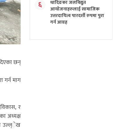
धादिङका जलविद्युत
६
आयाेजनाहरुलाई सामाजिक
उत्तरदायित्व पारदर्शी रुपमा पुरा
गर्न आग्रह
दिएका छन्
ा गर्न माग
धिविकास, र
का अध्यक्ष
त उल्ल्ेख