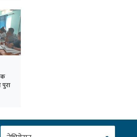
िक
 पुरा