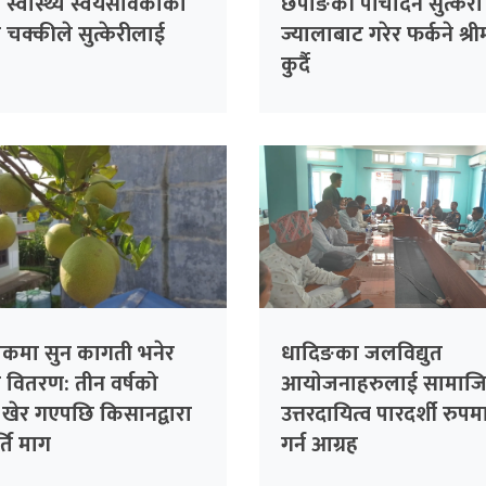
स्वास्थ्य स्वयंसेविकाकाे
छेपाङकी पाँचदिने सुत्केरी
चक्कीले सुत्केरीलाई
ज्यालाबाट गरेर फर्कने श्र
कुर्दै
लेकमा सुन कागती भनेर
धादिङका जलविद्युत
ो वितरण: तीन वर्षको
आयाेजनाहरुलाई सामाज
 खेर गएपछि किसानद्वारा
उत्तरदायित्व पारदर्शी रुपमा
र्ति माग
गर्न आग्रह