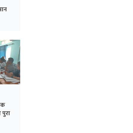
ीमान
िक
 पुरा