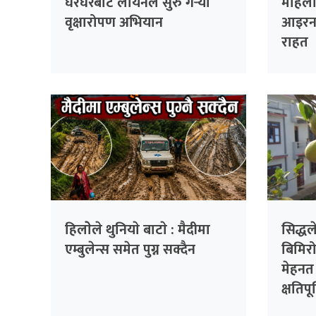
घरघरबाट लायनले सुरु गर्‍यो
महिला 
वृक्षारोपण अभियान
आइरन 
राहत
हिलाेेले थुनियाे बाटाे : मैदीमा
सिद्ध
एम्बुलेन्स समेत पुग्न सक्दैन
बिमिर
मेहनत
क्षतिपू