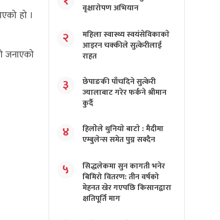
१
वृक्षारोपण अभियान
टाएको हो ।
महिला स्वास्थ्य स्वयंसेविकाकाे
२
आइरन चक्कीले सुत्केरीलाई
एको जनाएको
राहत
छेपाङकी पाँचदिने सुत्केरी
३
ज्यालाबाट गरेर फर्कने श्रीमान
कुर्दै
हिलाेेले थुनियाे बाटाे : मैदीमा
४
एम्बुलेन्स समेत पुग्न सक्दैन
सिद्धलेकमा सुन कागती भनेर
५
बिमिरो वितरण: तीन वर्षको
मेहनत खेर गएपछि किसानद्वारा
क्षतिपूर्ति माग