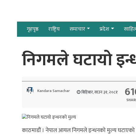
गृहपृष्ठ
राष्ट्रिय
समाचार
प्रदेश
साहित्
निगमले घटायो इन्
61
Kandara Samachar
बिहिबार, साउन ३१, २०८१
SHAR
काठमाडौं । नेपाल आयल निगमले इन्धनको मुल्य घटाएको