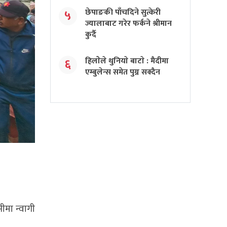
छेपाङकी पाँचदिने सुत्केरी
५
ज्यालाबाट गरेर फर्कने श्रीमान
कुर्दै
हिलाेेले थुनियाे बाटाे : मैदीमा
६
एम्बुलेन्स समेत पुग्न सक्दैन
ीमा न्वागी