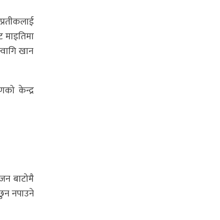
 प्रतीकलाई
ाट माइतिमा
 न्वागि खान
को केन्द्र
्तजन बाटोमै
ुन नपाउने