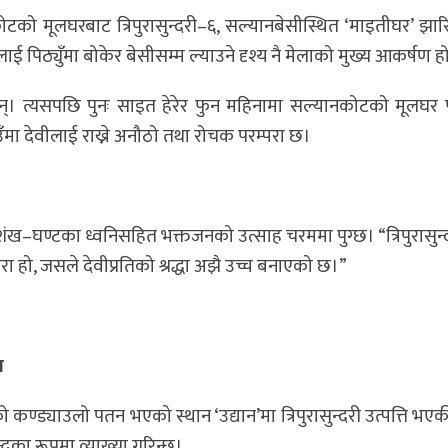
टको मूलघरबाट त्रिपुरासुन्दरी–६, सल्यानबेसीस्थित ‘माइतीघर’ झारि
ीलाई पिठ्युँमा बोकेर बेसीसम्म ल्याउने दृश्य नै मेलाको मुख्य आकर्षण ह
िन्। त्यसपछि पुनः साइत हेरेर फुन महिनामा सल्यानकोटको मूलघर 
ँमा देवीलाई राख्ने अनौठो तथा रोचक परम्परा छ।
ा, शंख–घण्टका ध्वनिसहित भक्तजनको उत्साह चरममा पुग्छ। “त्रिपुरासुन
परा हो, जसले देवीप्रतिको श्रद्धा अझै उच्च बनाएको छ।”
ण
 कण्ड्याउलो पतन भएको स्थान ‘उद्यान’मा त्रिपुरासुन्दरी उत्पत्ति भए
्रका रूपमा व्याख्या गरिन्छ।