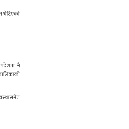
ान भेटिएको
ोपदेशमा नै
 बालिकाको
वस्थासमेत