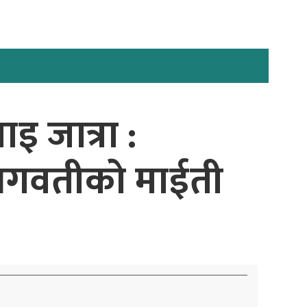
इ जात्रा :
ने भगवतीकाे माईती