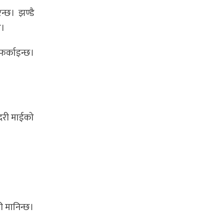
न्छ। झण्डै
ो।
फर्काइन्छ।
्दरी माईको
की मानिन्छ।