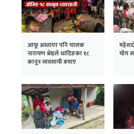
आफू अस्ताएर पनि चालक
महेशदो
नारायण श्रेष्ठले धादिङका १८
योग सा
कानून व्यवसायी बचाए