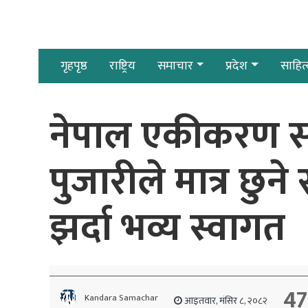
गृहपृष्ठ
राष्ट्रिय
समाचार
प्रदेश
साहित्
नेपाल एकीकरण सम्झा
पुजारीले मात्र छुन
झर्दा भव्य स्वागत
47
Kandara Samachar
आइतवार, मंसिर ८, २०८२