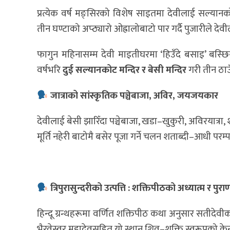
प्रत्येक वर्ष मङ्सिरको विशेष साइतमा देवीलाई सल्यानको
तीन घण्टाको अप्ठ्यारो ओह्रालोबाटो पार गर्दै पुजारीले देव
फागुन महिनासम्म देवी माइतीघरमा ‘हिउँदे बसाइ’ बस्छ
वर्षभरि
दुई सल्यानकोट मन्दिर र बेसी मन्दिर
गरी तीन ठाउ
जात्राको सांस्कृतिक पञ्चेबाजा, अविर, जयजयकार
देवीलाई बेसी झारिँदा पञ्चेबाजा, खडा–खुकुरी, अविरयात्र
मूर्ति नहेरी बाटोमै बसेर पूजा गर्ने चलन शताब्दी–आधी परम्
त्रिपुरासुन्दरीको उत्पत्ति : शक्तिपीठको अध्यात्म र पुरा
हिन्दू ग्रन्थहरूमा वर्णित शक्तिपीठ कथा अनुसार सतीदेवीको
भैरवेस्वर महादेवसहित यो स्थान शिव–शक्ति स्वरूपको केन्द