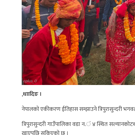
oplus_0
,
धाादिङ ।
नेपालकाे एकीकरण ईतिहास सम्झाउने त्रिपुरासुन्दरी भगवती
त्रिपुरासुन्दरी गाउँपालिका वडा न.ं ४ स्थित सल्यानकोटब
खाएपछि सकिएको छ ।