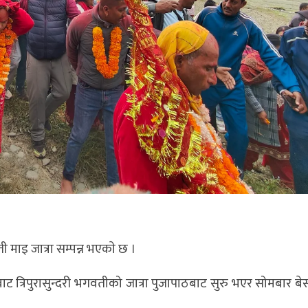
 माइ जात्रा सम्पन्न भएकाे छ ।
ाट त्रिपुरासुन्दरी भगवतीको जात्रा पुजापाठबाट सुरु भएर सोमबार बेस