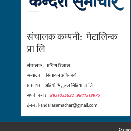
संचालक कम्पनी: मेटालिन्क
प्रा लि
संचालक : प्रबिण रिजाल
सम्पादक : सिताराम अधिकारी
प्रकाशक : अडियो भिजुअल मिडिया प्रा लि
संपर्क नम्बर :
9851055632 9841518975
ईमेल : kandarasamachar@gmail.com
© copy