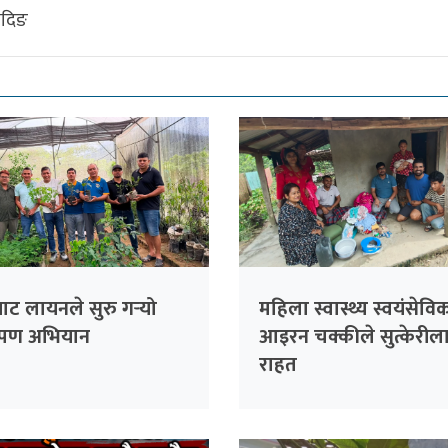
ादिङ
ट लायनले सुरु गर्‍यो
महिला स्वास्थ्य स्वयंसेवि
ारोपण अभियान
आइरन चक्कीले सुत्केरील
राहत