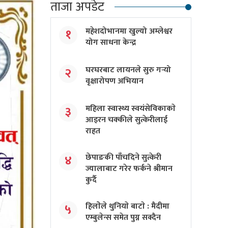
ताजा अपडेट
महेशदोभानमा खुल्यो अम्लेश्वर
१
योग साधना केन्द्र
घरघरबाट लायनले सुरु गर्‍यो
२
वृक्षारोपण अभियान
महिला स्वास्थ्य स्वयंसेविकाकाे
३
आइरन चक्कीले सुत्केरीलाई
राहत
छेपाङकी पाँचदिने सुत्केरी
४
ज्यालाबाट गरेर फर्कने श्रीमान
कुर्दै
हिलाेेले थुनियाे बाटाे : मैदीमा
५
एम्बुलेन्स समेत पुग्न सक्दैन