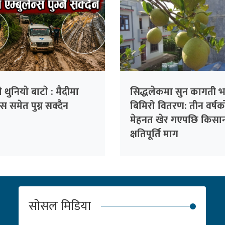
े थुनियाे बाटाे : मैदीमा
सिद्धलेकमा सुन कागती भ
न्स समेत पुग्न सक्दैन
बिमिरो वितरण: तीन वर्षक
मेहनत खेर गएपछि किसानद
क्षतिपूर्ति माग
सोसल मिडिया