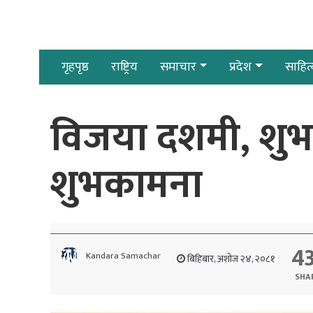
गृहपृष्ठ
राष्ट्रिय
समाचार
प्रदेश
साहित्
विजया दशमी, शुभ 
शुभकामना
4
Kandara Samachar
बिहिबार, अशोज २४, २०८१
SHA