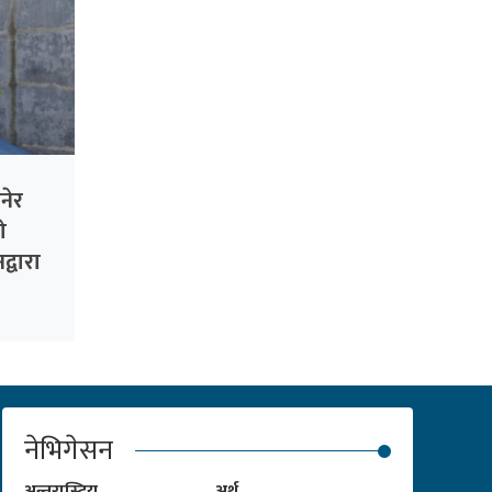
नेर
ो
्वारा
नेभिगेसन
अन्तरास्ट्रिय
अर्थ