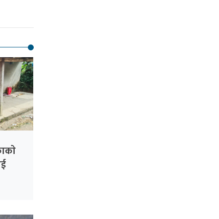
काकाे
ाई