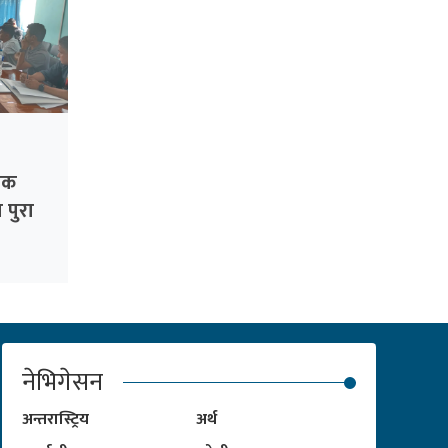
िक
 पुरा
नेभिगेसन
अन्तरास्ट्रिय
अर्थ