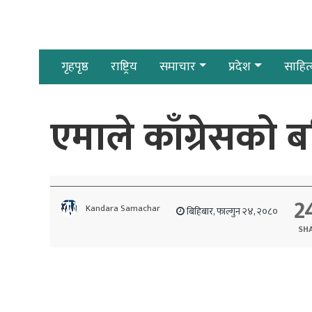
गृहपृष्ठ
राष्ट्रिय
समाचार
प्रदेश
साहित्
एमाले काँग्रेसको 
2
Kandara Samachar
बिहिबार, फाल्गुन २४, २०८०
SH