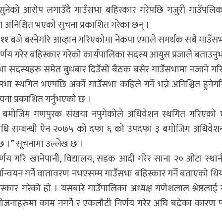
नसुनेको आरोप लगाउँदै गाउँसभा बहिस्कार गरेपछि गजुरी गाउँपलिक
अनिश्चित भएकाे सुचना प्रकाशित गरेका छन् ।
११ बजे बस्नेगरि आव्हान गरिएकोमा नेकपा एमाले समर्थक सबै गाउँस
र्णय गरेर बहिस्कार गरेको कार्यपालिका सदस्य आयुस प्रजाले बताउनु
उँसभा सदस्यहरु समेत बुधबार दिउँसो बैठक बसेर गाउँसभामा नजाने गर
भा स्थगित भएपछि अर्को गाउँसभा कहिले गर्ने भन्ने अनिश्चित हुनेग
ना प्रकाशित गर्नुभएको छ ।
 बमोजिम गणपुरक संखया नपुगेकोले अधिवेशन स्थगित गरिएको
र्यविधि सम्बन्धी ऐन २०७५ को दफा ६ को उपदफा ३ बमोजिम अधिवे
छ ।” सूचनामा उल्लेख छ ।
्णय गरि खानेपानी, विद्यालय, सडक आदी गरेर साना २० ओटा स्थान
यान्वयन गर्ने वातावरण नभएसम्म गाउँसभा बहिस्कार गर्ने बताएको थिय
कार गरेको हो । यसबारे गाउँपालिका अध्यक्ष गणेशलाल श्रेष्ठलाई सम
ेको योजनाहरुमा काम नगर्ने र एकलौटी निर्णय गरेर अघि बढेका का