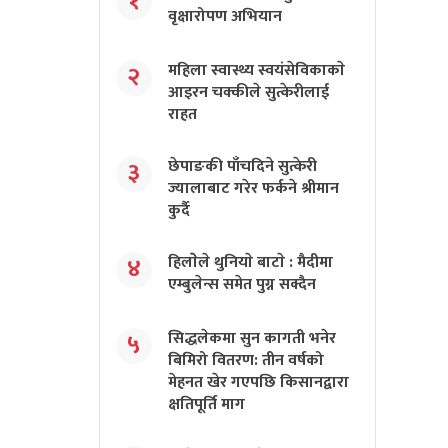
१
वृक्षारोपण अभियान
महिला स्वास्थ्य स्वयंसेविकाकाे
२
आइरन चक्कीले सुत्केरीलाई
राहत
छेपाङकी पाँचदिने सुत्केरी
३
ज्यालाबाट गरेर फर्कने श्रीमान
कुर्दै
हिलाेेले थुनियाे बाटाे : मैदीमा
४
एम्बुलेन्स समेत पुग्न सक्दैन
सिद्धलेकमा सुन कागती भनेर
५
बिमिरो वितरण: तीन वर्षको
मेहनत खेर गएपछि किसानद्वारा
क्षतिपूर्ति माग