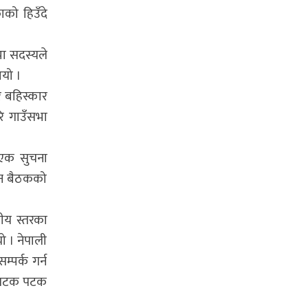
ाको हिउँदे
भा सदस्यले
भयो ।
ि बहिस्कार
रि गाउँसभा
 एक सुचना
शन बैठकको
ीय स्तरका
ो । नेपाली
्पर्क गर्न
रण पटक पटक