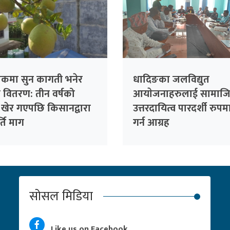
लेकमा सुन कागती भनेर
धादिङका जलविद्युत
ो वितरण: तीन वर्षको
आयाेजनाहरुलाई सामाज
 खेर गएपछि किसानद्वारा
उत्तरदायित्व पारदर्शी रुपमा
र्ति माग
गर्न आग्रह
सोसल मिडिया
Like us on Facebook