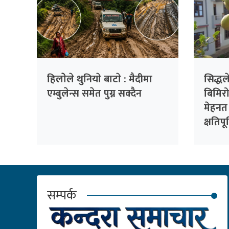
हिलाेेले थुनियाे बाटाे : मैदीमा
सिद्ध
एम्बुलेन्स समेत पुग्न सक्दैन
बिमिर
मेहनत
क्षतिपू
सम्पर्क