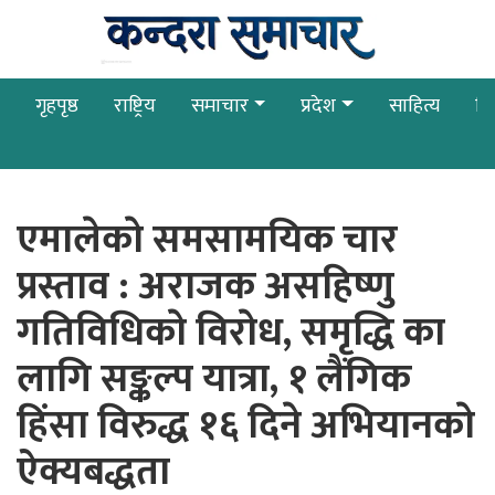
गृहपृष्ठ
राष्ट्रिय
समाचार
प्रदेश
साहित्य
बि
एमालेकाे समसामयिक चार
प्रस्ताव : अराजक असहिष्णु
गतिविधिकाे विराेध, समृद्धि का
लागि सङ्कल्प यात्रा, १ लैंगिक
हिंसा विरुद्ध १६ दिने अभियानकाे
ऐक्यबद्धता