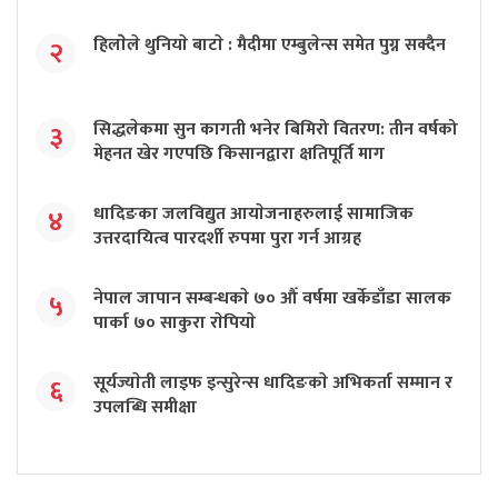
हिलाेेले थुनियाे बाटाे : मैदीमा एम्बुलेन्स समेत पुग्न सक्दैन
२
सिद्धलेकमा सुन कागती भनेर बिमिरो वितरण: तीन वर्षको
३
मेहनत खेर गएपछि किसानद्वारा क्षतिपूर्ति माग
धादिङका जलविद्युत आयाेजनाहरुलाई सामाजिक
४
उत्तरदायित्व पारदर्शी रुपमा पुरा गर्न आग्रह
नेपाल जापान सम्बन्धकाे ७० औँ वर्षमा खर्केडाँडा सालक
५
पार्का ७० साकुरा राेपियाे
सूर्यज्याेती लाइफ इन्सुरेन्स धादिङकाे अभिकर्ता सम्मान र
६
उपलब्धि समीक्षा