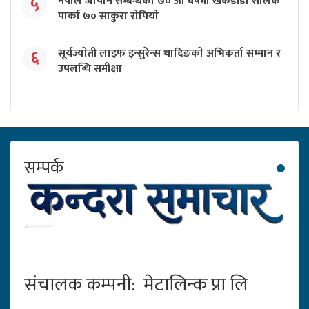
नेपाल जापान सम्बन्धकाे ७० औँ वर्षमा खर्केडाँडा सालक
५
पार्का ७० साकुरा राेपियाे
सूर्यज्याेती लाइफ इन्सुरेन्स धादिङकाे अभिकर्ता सम्मान र
६
उपलब्धि समीक्षा
सम्पर्क
संचालक कम्पनी: मेटालिन्क प्रा लि