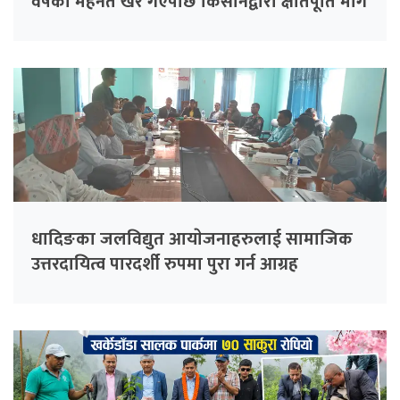
वर्षको मेहनत खेर गएपछि किसानद्वारा क्षतिपूर्ति माग
धादिङका जलविद्युत आयाेजनाहरुलाई सामाजिक
उत्तरदायित्व पारदर्शी रुपमा पुरा गर्न आग्रह