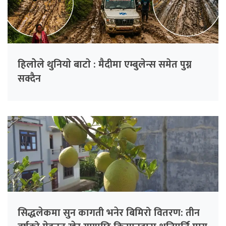
हिलाेेले थुनियाे बाटाे : मैदीमा एम्बुलेन्स समेत पुग्न
सक्दैन
सिद्धलेकमा सुन कागती भनेर बिमिरो वितरण: तीन