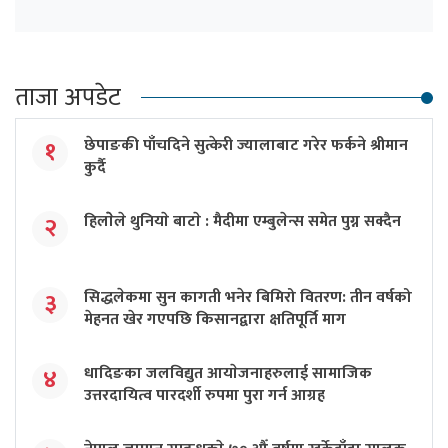
ताजा अपडेट
छेपाङकी पाँचदिने सुत्केरी ज्यालाबाट गरेर फर्कने श्रीमान
१
कुर्दै
हिलाेेले थुनियाे बाटाे : मैदीमा एम्बुलेन्स समेत पुग्न सक्दैन
२
सिद्धलेकमा सुन कागती भनेर बिमिरो वितरण: तीन वर्षको
३
मेहनत खेर गएपछि किसानद्वारा क्षतिपूर्ति माग
धादिङका जलविद्युत आयाेजनाहरुलाई सामाजिक
४
उत्तरदायित्व पारदर्शी रुपमा पुरा गर्न आग्रह