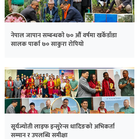
नेपाल जापान सम्बन्धकाे ७० औँ वर्षमा खर्केडाँडा
सालक पार्का ७० साकुरा राेपियाे
सूर्यज्याेती लाइफ इन्सुरेन्स धादिङकाे अभिकर्ता
सम्मान र उपलब्धि समीक्षा