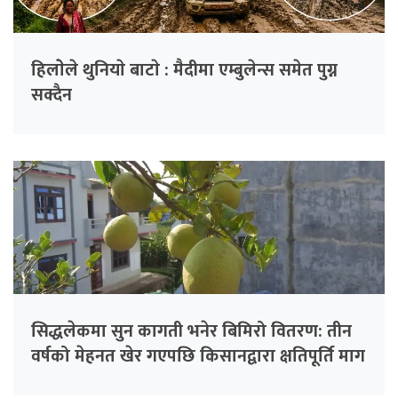
हिलाेेले थुनियाे बाटाे : मैदीमा एम्बुलेन्स समेत पुग्न
सक्दैन
सिद्धलेकमा सुन कागती भनेर बिमिरो वितरण: तीन
वर्षको मेहनत खेर गएपछि किसानद्वारा क्षतिपूर्ति माग