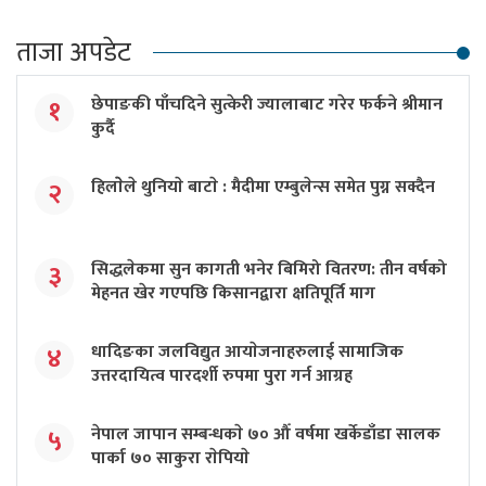
ताजा अपडेट
छेपाङकी पाँचदिने सुत्केरी ज्यालाबाट गरेर फर्कने श्रीमान
१
कुर्दै
हिलाेेले थुनियाे बाटाे : मैदीमा एम्बुलेन्स समेत पुग्न सक्दैन
२
सिद्धलेकमा सुन कागती भनेर बिमिरो वितरण: तीन वर्षको
३
मेहनत खेर गएपछि किसानद्वारा क्षतिपूर्ति माग
धादिङका जलविद्युत आयाेजनाहरुलाई सामाजिक
४
उत्तरदायित्व पारदर्शी रुपमा पुरा गर्न आग्रह
नेपाल जापान सम्बन्धकाे ७० औँ वर्षमा खर्केडाँडा सालक
५
पार्का ७० साकुरा राेपियाे