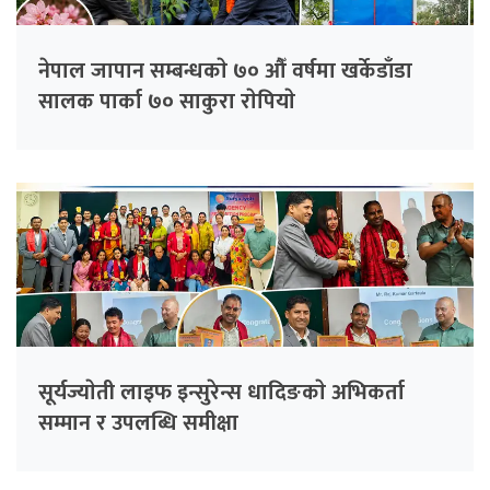
नेपाल जापान सम्बन्धकाे ७० औँ वर्षमा खर्केडाँडा
सालक पार्का ७० साकुरा राेपियाे
सूर्यज्याेती लाइफ इन्सुरेन्स धादिङकाे अभिकर्ता
सम्मान र उपलब्धि समीक्षा