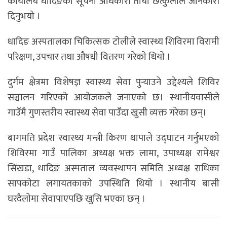
कार्यालय धादिङका सूचना अधिकारी ताेया छत्कुलीले जानकारी
दिनुभयाे ।
धादिङ अस्पतालका चिकित्सक टाेलीले स्वास्थ्य शिविरमा विरामी
परिक्षण, उपचार तथा औषधी वितरण गरेकाे थियाे ।
दुर्गम क्षेत्रमा विशेषज्ञ स्वास्थ्य सेवा पुर्‍याउने उद्देश्यले शिविर
सञ्चालन गरिएको आयोजकले जनाएको छ। स्थानीयवासीले
गाउँमै गुणस्तरीय स्वास्थ्य सेवा पाउँदा खुसी व्यक्त गरेका छन्।
बागमति प्रदेश स्वास्थ्य मन्त्री किरण थापाले उद्घाटन गर्नुभएकाे
शिविरमा गाउँ पालिका अध्यक्ष भक्त लामा, उपाध्यक्ष रामेश्वर
सिंखडा, धादिङ अस्पताल व्यवस्थापन समिति अध्यक्ष राधिका
सापकाेटा लगायतकाकाे उपस्थिति थियाे । स्थानीय बासी
घरदैलाेमा सेवापाएपछि खुसि भएका छन् ।