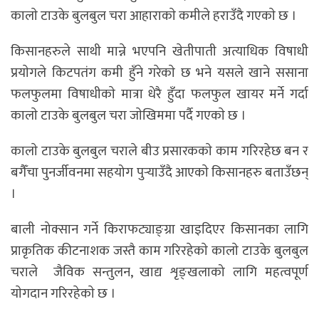
कालाे टाउके बुलबुल चरा आहाराकाे कमीले हराउँदै गएकाे छ ।
किसानहरुले साथी मान्ने भएपनि खेतीपाती अत्याधिक विषाधी
प्रयाेगले किटपतंग कमी हुँने गरेकाे छ भने यसले खाने ससाना
फलफुलमा विषाधीकाे मात्रा धेरै हुँदा फलफुल खायर मर्ने गर्दा
कालाे टाउके बुलबुल चरा जाेखिममा पर्दै गएकाे छ ।
कालाे टाउके बुलबुल चराले बीउ प्रसारककाे काम गरिरहेछ बन र
बगैँचा पुनर्जीवनमा सहयोग पुर्‍याउँदै आएकाे किसानहरु बताउँछन्
।
बाली नोक्सान गर्ने किराफट्याङ्ग्रा खाइदिएर किसानका लागि
प्राकृतिक कीटनाशक जस्तै काम गरिरहेकाे कालाे टाउके बुलबुल
चराले जैविक सन्तुलन, खाद्य शृङ्खलाको लागि महत्वपूर्ण
याेगदान गरिरहेकाे छ ।