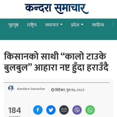
गृहपृष्ठ
राष्ट्रिय
समाचार
प्रदेश
साहित्य
बि
किसानकाे साथी “कालो टाउके
बुलबुल” आहारा नष्ट हुँदा हराउँदै
Kandara Samachar
बिहिबार, पुस १७, २०८२
184