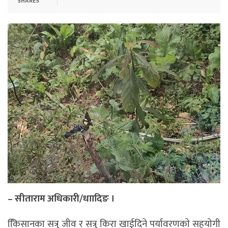
SHARES
oplus_2
– सीताराम अधिकारी/धाादिङ ।
कििसानका सत्रु जीव र सत्रु किरा खाईदिने पर्यावरणकाे सहयाेगी