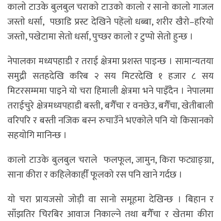
कालाे टाउके बुलबुल चराकाे टाउको कालो र सानो कालो गाजल
जस्ताे धर्सा, पछाडि प्रस्ट देखिने पहेंलो धब्बा, शरीर खैरो–हरियो
जस्तो, पखेटामा सेतो धर्सा, पुच्छर कालो र टुप्पो सेतो हुन्छ ।
नेपालका मध्यपहाडी र तराई क्षेत्रमा प्रशस्त पाइन्छ । सामान्यतया
समुद्री सतहदेखि करिब २ सय मिटरदेखि १ हजार ८ सय
मिटरसम्ममा पाइने याे चरा हिमाली क्षेत्रमा भने पाइँदैन । नेपालमा
तराईचुरे क्षेत्रमध्यपहाडी बस्ती, बगैँचा र वनछेउ, बगैँचा, खेतीबाली
वरिपरि र बस्ती नजिक बस्न रुचाउँने भएकाेले पनि याे किसानकाे
सहयाेगि मानिन्छ ।
कालाे टाउके बुलबुल चराले फलफूल, जामुन, किरा फट्याङ्ग्रा,
साना कीरा र कहिलेकाहीँ फूलको रस पनि खाने गर्दछ ।
याे चरा प्रायजसाे जोड़ी वा सानो समूहमा देखिन्छ । बिहान र
साँझतिर चिरबिर आवाज निकाल्ने तथा बगैँचा र खेतमा कीरा