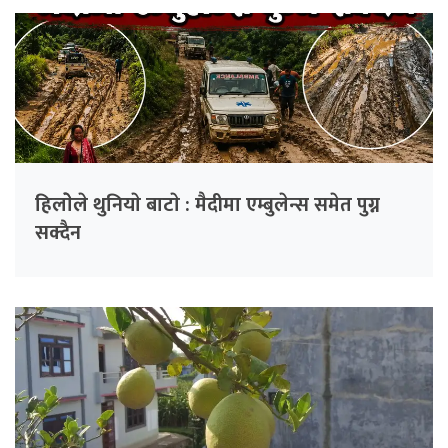
हिलाेेले थुनियाे बाटाे : मैदीमा एम्बुलेन्स समेत पुग्न
सक्दैन