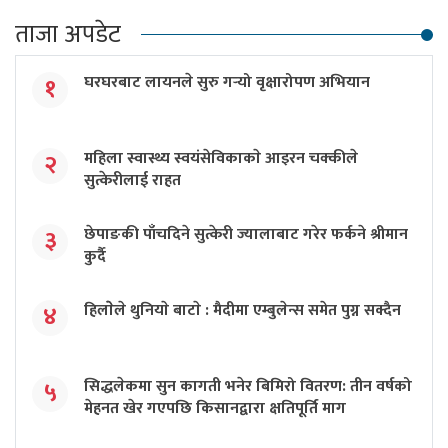
ताजा अपडेट
घरघरबाट लायनले सुरु गर्‍यो वृक्षारोपण अभियान
१
महिला स्वास्थ्य स्वयंसेविकाकाे आइरन चक्कीले
२
सुत्केरीलाई राहत
छेपाङकी पाँचदिने सुत्केरी ज्यालाबाट गरेर फर्कने श्रीमान
३
कुर्दै
हिलाेेले थुनियाे बाटाे : मैदीमा एम्बुलेन्स समेत पुग्न सक्दैन
४
सिद्धलेकमा सुन कागती भनेर बिमिरो वितरण: तीन वर्षको
५
मेहनत खेर गएपछि किसानद्वारा क्षतिपूर्ति माग