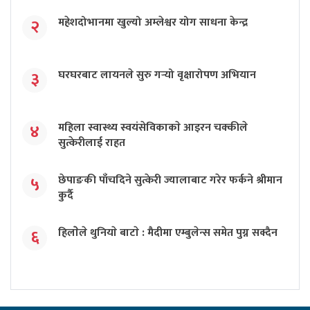
महेशदोभानमा खुल्यो अम्लेश्वर योग साधना केन्द्र
२
घरघरबाट लायनले सुरु गर्‍यो वृक्षारोपण अभियान
३
महिला स्वास्थ्य स्वयंसेविकाकाे आइरन चक्कीले
४
सुत्केरीलाई राहत
छेपाङकी पाँचदिने सुत्केरी ज्यालाबाट गरेर फर्कने श्रीमान
५
कुर्दै
हिलाेेले थुनियाे बाटाे : मैदीमा एम्बुलेन्स समेत पुग्न सक्दैन
६