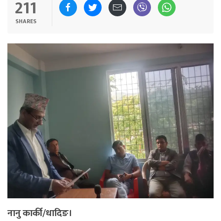
211
SHARES
नानु कार्की/धादिङ।