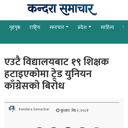
गृहपृष्ठ
राष्ट्रिय
समाचार
प्रदेश
साहित्य
बि
एउटै विद्यालयबाट १९ शिक्षक
हटाइएकाेमा ट्रेड युनियन
काँग्रेसकाे बिराेध
Kandara Samachar
बुधबार, जेष्ठ २, २०८१