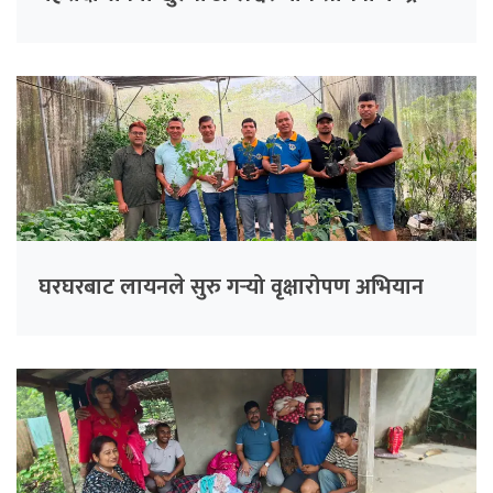
घरघरबाट लायनले सुरु गर्‍यो वृक्षारोपण अभियान