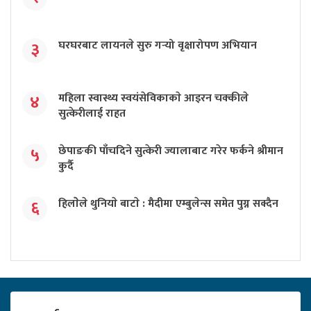
घरघरबाट लायनले सुरु गर्‍यो वृक्षारोपण अभियान
३
महिला स्वास्थ्य स्वयंसेविकाकाे आइरन चक्कीले
४
सुत्केरीलाई राहत
छेपाङकी पाँचदिने सुत्केरी ज्यालाबाट गरेर फर्कने श्रीमान
५
कुर्दै
हिलाेेले थुनियाे बाटाे : मैदीमा एम्बुलेन्स समेत पुग्न सक्दैन
६